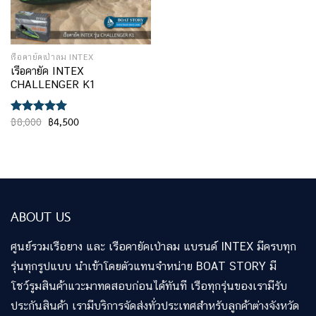
เรือคายัคเป่าลม INTEX
เรือคายัค INTEX
CHALLENGER K1
Original
Current
฿
8,000
฿
4,500
ให้คะแนน
price
price
5.00
ตั้งแต่
was:
is:
1-5
฿8,000.
฿4,500.
คะแนน
ABOUT US
ศูนย์รวมเรือยาง และ เรือคายัคเป่าลม แบรนด์ INTEX มีครบทุก
รุ่นทุกรูปแบบ นำเข้าโดยตัวแทนจำหน่าย BOAT STORY มี
โชว์รูมสินค้าแวะมาทดสอบก่อนได้ทันที เรือทุกรุ่นของเรามีรับ
ประกันสินค้า เรามีบริการจัดส่งทั่วประเทศสำหรับลูกค้าต่างจังหวัด