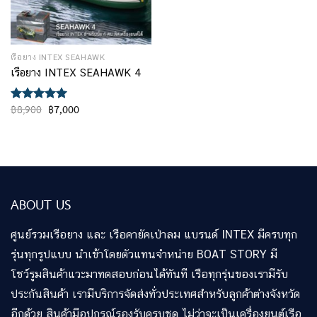
เรือยาง INTEX SEAHAWK
เรือยาง INTEX SEAHAWK 4
Original
Current
฿
8,900
฿
7,000
ให้คะแนน
price
price
5.00
ตั้งแต่
was:
is:
1-5
฿8,900.
฿7,000.
คะแนน
ABOUT US
ศูนย์รวมเรือยาง และ เรือคายัคเป่าลม แบรนด์ INTEX มีครบทุก
รุ่นทุกรูปแบบ นำเข้าโดยตัวแทนจำหน่าย BOAT STORY มี
โชว์รูมสินค้าแวะมาทดสอบก่อนได้ทันที เรือทุกรุ่นของเรามีรับ
ประกันสินค้า เรามีบริการจัดส่งทั่วประเทศสำหรับลูกค้าต่างจังหวัด
อีกด้วย สินค้ามีอุปกรณ์รองรับครบชุด ไม่ว่าจะเป็นเครื่องยนต์เรือ