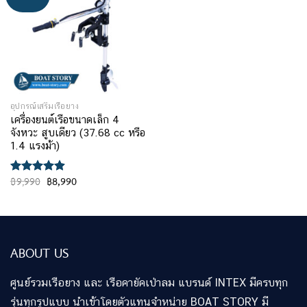
อุปกรณ์เสริมเรือยาง
เครื่องยนต์เรือขนาดเล็ก 4
จังหวะ สูบเดียว (37.68 cc หรือ
1.4 แรงม้า)
Original
Current
฿
9,990
฿
8,990
ให้คะแนน
price
price
4.89
ตั้งแต่
was:
is:
1-5
฿9,990.
฿8,990.
คะแนน
ABOUT US
ศูนย์รวมเรือยาง และ เรือคายัคเป่าลม แบรนด์ INTEX มีครบทุก
รุ่นทุกรูปแบบ นำเข้าโดยตัวแทนจำหน่าย BOAT STORY มี