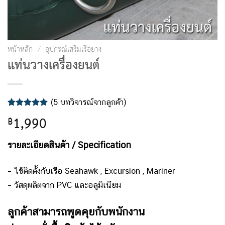
หน้าหลัก
/
อุปกรณ์เสริมเรือยาง
แท่นวางเครื่องยนต์
(
5
บทวิจารณ์จากลูกค้า)
ให้คะแนน
5
1,990
฿
5.00
จาก 5
คะแนนเต็ม
บน
การให้
รายละเอียดสินค้า / Specification
คะแนน
ของลูกค้า
– ใช้ติดตั้งกับเรือ Seahawk , Excursion , Mariner
– วัสดุผลิตจาก PVC และอลูมิเนียม
ลูกค้าสามารถพูดคุยกับพนักงาน