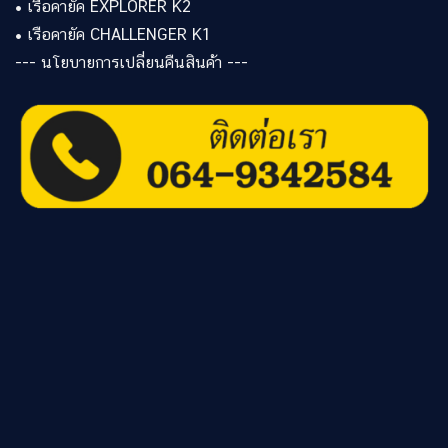
•
เรือคายัค EXPLORER K2
•
เรือคายัค CHALLENGER K1
---
นโยบายการเปลี่ยนคืนสินค้า
---