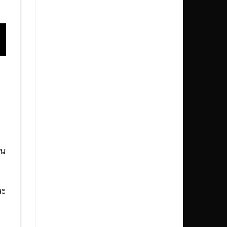
็น
ละ