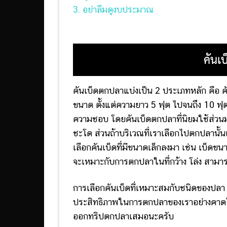
3. อย่าลืมดูงบประมาณ
คันเ
คันเบ็ดตกปลาแบ่งเป็น 2 ประเภทหลัก คือ คั
ขนาด ตั้งแต่ความยาว 5 ฟุต ไปจนถึง 10 ฟุต
ความชอบ โดยคันเบ็ดตกปลาที่นิยมใช้ส่วนม
ชะโด ส่วนถ้าบริเวณที่เราเลือกไปตกปลานั้นเ
เลือกคันเบ็ดที่มีขนาดเล็กลงมา เช่น เบ็ดข
จะเหมาะกับการตกปลาในที่กว้าง โล่ง สามาร
การเลือกคันเบ็ดที่เหมาะสมกับชนิดของปลา
ประสิทธิภาพในการตกปลาของเราอย่างคาดไม่
ออกทริปตกปลาเสมอนะครับ