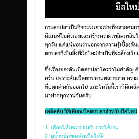
มือใหม
การตกปลาเป็นกิจกรรมยามว่างที่หลายคนอาจม
มีเสน่ห์ในตัวเองและสร้างความเพลิดเพลินใ
ทุกวัน แต่แน่นอนว่านอกจากความรู้เบื้องต้น
ตกปลาก็เป็นสิ่งที่มือใหม่จำเป็นที่จะต้องเรียนร
ซึ่งเรื่องของคันเบ็ดตกปลาใครว่าไม่สำคัญ 
ครับ เพราะคันเบ็ดตกปลาแต่ละขนาด ความ
ที่แตกต่างกันออกไป และในวันนี้เราก็มีเคล
มาฝากทุกท่านกันครับ
เคล็ดลับ วิธีเลือกเบ็ดตกปลาสำหรับมือใหม่
1. เลือกให้เหมาะสมกับการใช้งาน
2. ดูน้ำหนักของคันเบ็ดให้ดี