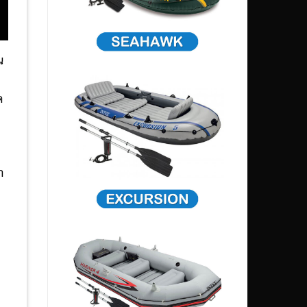
น
ด
า