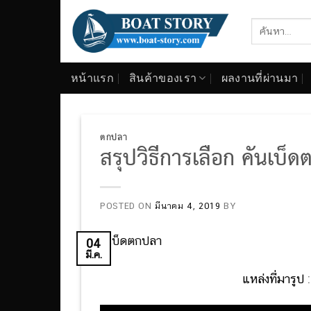
Skip
ค้นหา:
to
content
หน้าแรก
สินค้าของเรา
ผลงานที่ผ่านมา
ตกปลา
สรุปวิธีการเลือก คันเบ็
POSTED ON
มีนาคม 4, 2019
BY
04
มี.ค.
แหล่งที่มารูป