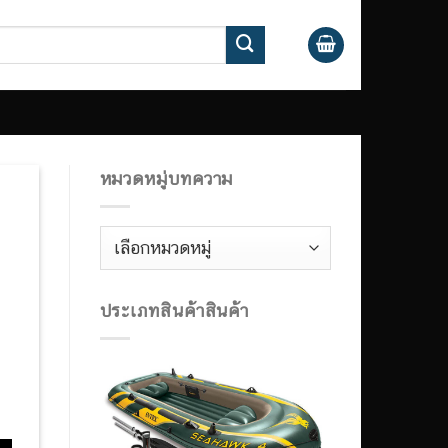
หมวดหมู่บทความ
หมวด
หมู่
บทความ
ประเภทสินค้าสินค้า