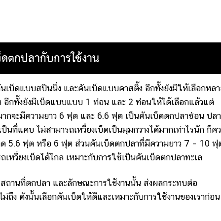
บ็ดตกปลากับการใช้งาน
นเบ็ดแบบสปินนิ่ง และคันเบ็ดแบบคาสติ้ง อีกทั้งยังมีให้เลือกหล
 อีกทั้งยังมีเบ็ดแบบแบบ 1 ท่อน และ 2 ท่อนให้ได้เลือกแล้วแต่
ากจะมีความยาว 6 ฟุต และ 6.6 ฟุต เป็นคันเบ็ดตกปลาช่อน ปลา
ป็นที่แคบ ไม่สามารถเหวี่ยงเบ็ดเป็นมุมกวางได้มากเท่าไรนัก ก็ค
นาด 5.6 ฟุต หรือ 6 ฟุต ส่วนคันเบ็ดตกปลาที่มีความยาว 7 – 10 ฟุ
ถเหวี่ยงเบ็ดได้ไกล เหมาะกับการใช้เป็นคันเบ็ดตกปลาทะเล
 สถานที่ตกปลา และลักษณะการใช้งานนั้น ส่งผลกระทบต่อ
ถึง ดังนั้นเลือกคันเบ็ดให้ดีและเหมาะกับการใช้งานของเราก่อน